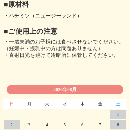
■原材料
・ハチミツ（ニュージーランド）
■ご使用上の注意
・一歳未満のお子様には食べさせないでください。
（妊娠中・授乳中の方は問題ありません）
・直射日光を避けて冷暗所に保管してください。
2026年08月
日
月
火
水
木
金
土
1
2
3
4
5
6
7
8