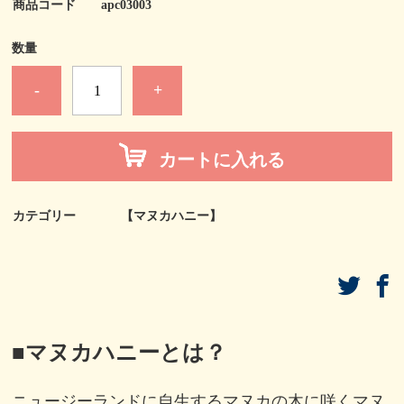
商品コード
apc03003
数量
-
+
カートに入れる
カテゴリー
【マヌカハニー】
■
マヌカハニーとは？
ニュージーランドに自生するマヌカの木に咲くマヌ